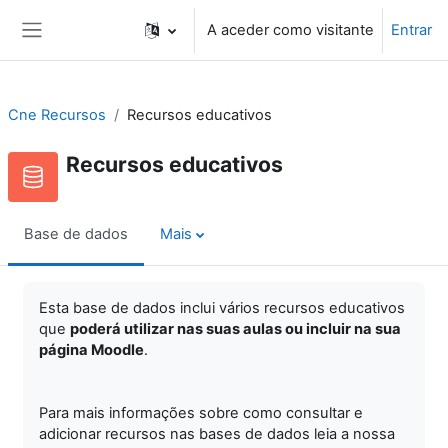
Ir para o conteúdo principal
A aceder como visitante
Entrar
Painel lateral
Cne Recursos
Recursos educativos
Recursos educativos
Base de dados
Mais
Esta base de dados inclui vários recursos educativos
que
poderá utilizar nas suas aulas ou incluir na sua
página Moodle
.
Para mais informações sobre como consultar e
adicionar recursos nas bases de dados leia a nossa