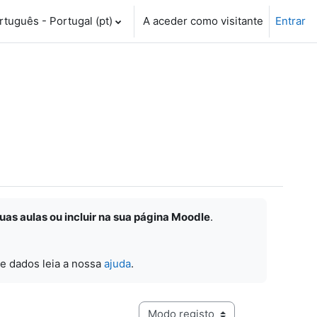
tuguês - Portugal ‎(pt)‎
A aceder como visitante
Entrar
suas aulas ou incluir na sua página Moodle
.
e dados leia a nossa
ajuda
.
Navegação terciária do modo de visualização