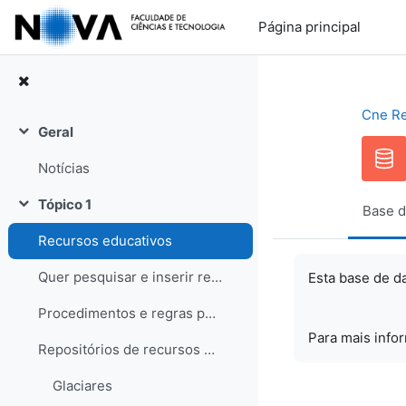
Ir para o conteúdo principal
Página principal
Cne R
Geral
Contrair
Notícias
Tópico 1
Base d
Contrair
Recursos educativos
Quer pesquisar e inserir recursos? Saiba como!
Esta base de d
Procedimentos e regras para os recursos
Para mais info
Repositórios de recursos educativos
Glaciares