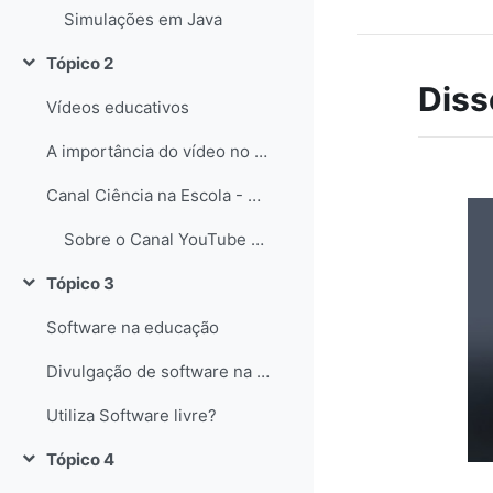
Simulações em Java
Tópico 2
Contrair
Diss
Vídeos educativos
A importância do vídeo no Ensino das Ciências
Canal Ciência na Escola - YouTube
Sobre o Canal YouTube Ciência na Escola
Tópico 3
Contrair
Software na educação
Divulgação de software na educação
Utiliza Software livre?
Tópico 4
Contrair