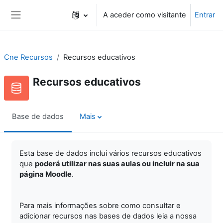
Ir para o conteúdo principal
A aceder como visitante
Entrar
Painel lateral
Cne Recursos
Recursos educativos
Recursos educativos
Base de dados
Mais
Esta base de dados inclui vários recursos educativos
que
poderá utilizar nas suas aulas ou incluir na sua
página Moodle
.
Para mais informações sobre como consultar e
adicionar recursos nas bases de dados leia a nossa