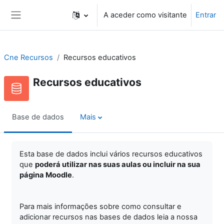
Ir para o conteúdo principal
A aceder como visitante
Entrar
Painel lateral
Cne Recursos
Recursos educativos
Recursos educativos
Base de dados
Mais
Esta base de dados inclui vários recursos educativos
que
poderá utilizar nas suas aulas ou incluir na sua
página Moodle
.
Para mais informações sobre como consultar e
adicionar recursos nas bases de dados leia a nossa