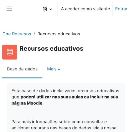
Ir para o conteúdo principal
A aceder como visitante
Entrar
Painel lateral
Cne Recursos
Recursos educativos
Recursos educativos
Base de dados
Mais
Esta base de dados inclui vários recursos educativos
que
poderá utilizar nas suas aulas ou incluir na sua
página Moodle
.
Para mais informações sobre como consultar e
adicionar recursos nas bases de dados leia a nossa