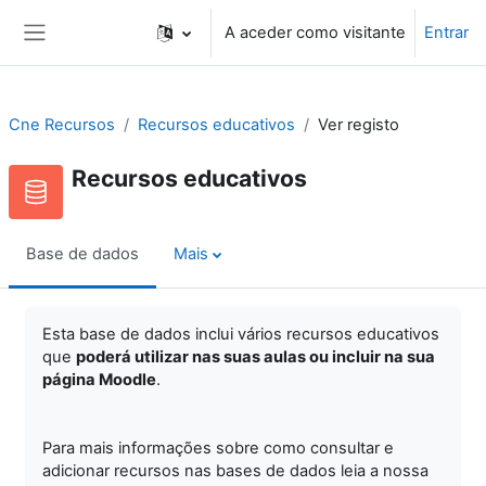
Ir para o conteúdo principal
A aceder como visitante
Entrar
Painel lateral
Cne Recursos
Recursos educativos
Ver registo
Recursos educativos
Base de dados
Mais
Esta base de dados inclui vários recursos educativos
que
poderá utilizar nas suas aulas ou incluir na sua
página Moodle
.
Para mais informações sobre como consultar e
adicionar recursos nas bases de dados leia a nossa