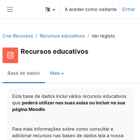
Ir para o conteúdo principal
A aceder como visitante
Entrar
Painel lateral
Cne Recursos
Recursos educativos
Ver registo
Recursos educativos
Base de dados
Mais
Esta base de dados inclui vários recursos educativos
que
poderá utilizar nas suas aulas ou incluir na sua
página Moodle
.
Para mais informações sobre como consultar e
adicionar recursos nas bases de dados leia a nossa