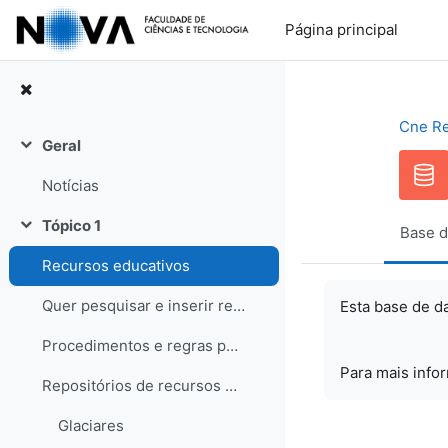
Ir para o conteúdo principal
Página principal
Cne R
Geral
Contrair
Notícias
Tópico 1
Base d
Contrair
Recursos educativos
Quer pesquisar e inserir recursos? Saiba como!
Esta base de d
Procedimentos e regras para os recursos
Para mais info
Repositórios de recursos educativos
Glaciares