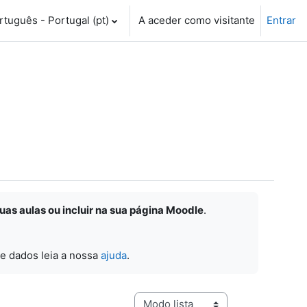
tuguês - Portugal ‎(pt)‎
A aceder como visitante
Entrar
suas aulas ou incluir na sua página Moodle
.
e dados leia a nossa
ajuda
.
Navegação terciária do modo de visualização