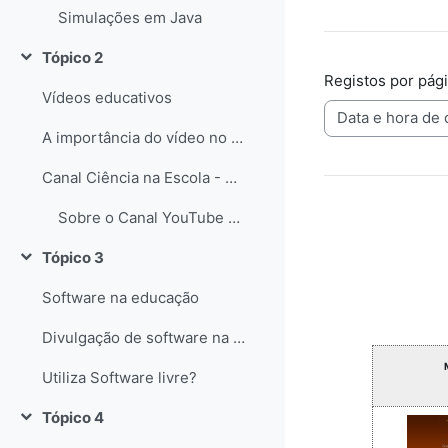
Simulações em Java
Tópico 2
Contrair
Registos por pág
Vídeos educativos
A importância do vídeo no Ensino das Ciências
Canal Ciência na Escola - YouTube
Sobre o Canal YouTube Ciência na Escola
Tópico 3
Contrair
Software na educação
Divulgação de software na educação
Utiliza Software livre?
Tópico 4
Contrair