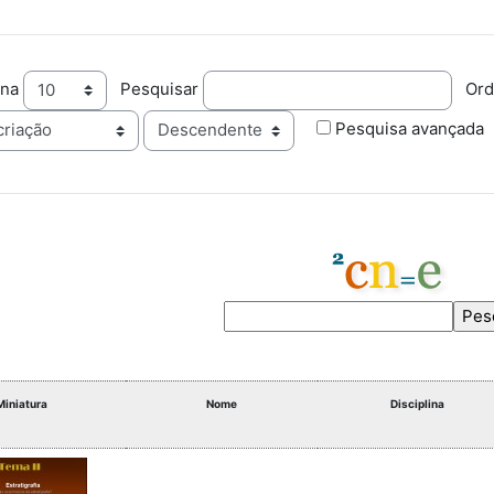
ina
Pesquisar
Ord
Ordem
Pesquisa avançada
Miniatura
Nome
Disciplina