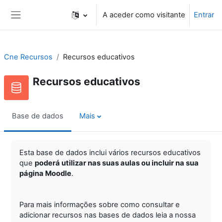
Ir para o conteúdo principal
A aceder como visitante
Entrar
Painel lateral
Cne Recursos
Recursos educativos
Recursos educativos
Base de dados
Mais
Esta base de dados inclui vários recursos educativos
que
poderá utilizar nas suas aulas ou incluir na sua
página Moodle
.
Para mais informações sobre como consultar e
adicionar recursos nas bases de dados leia a nossa