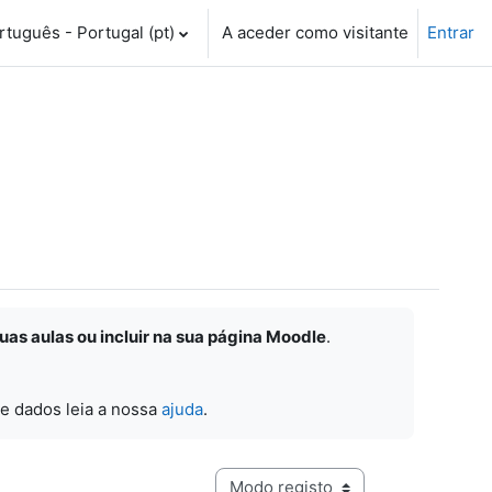
tuguês - Portugal ‎(pt)‎
A aceder como visitante
Entrar
suas aulas ou incluir na sua página Moodle
.
e dados leia a nossa
ajuda
.
Navegação terciária do modo de visualização