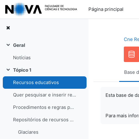
Ir para o conteúdo principal
Página principal
Cne R
Geral
Contrair
Notícias
Tópico 1
Base d
Contrair
Recursos educativos
Quer pesquisar e inserir recursos? Saiba como!
Esta base de d
Procedimentos e regras para os recursos
Para mais info
Repositórios de recursos educativos
Glaciares