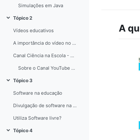
Simulações em Java
Tópico 2
Contrair
A qu
Vídeos educativos
A importância do vídeo no Ensino das Ciências
Canal Ciência na Escola - YouTube
Sobre o Canal YouTube Ciência na Escola
Tópico 3
Contrair
Software na educação
Divulgação de software na educação
Utiliza Software livre?
Tópico 4
Contrair