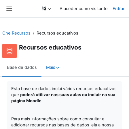
Ir para o conteúdo principal
A aceder como visitante
Entrar
Painel lateral
Cne Recursos
Recursos educativos
Recursos educativos
Base de dados
Mais
Esta base de dados inclui vários recursos educativos
que
poderá utilizar nas suas aulas ou incluir na sua
página Moodle
.
Para mais informações sobre como consultar e
adicionar recursos nas bases de dados leia a nossa