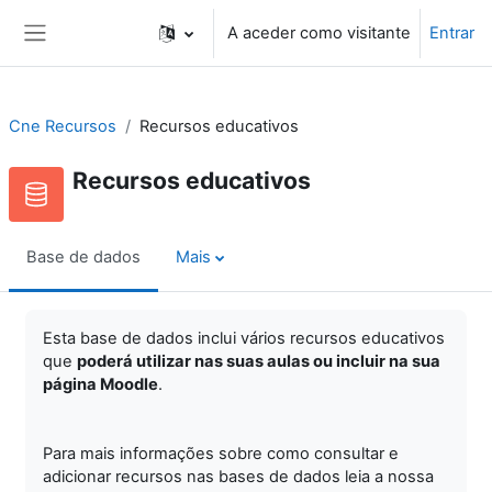
Ir para o conteúdo principal
A aceder como visitante
Entrar
Painel lateral
Cne Recursos
Recursos educativos
Recursos educativos
Base de dados
Mais
Esta base de dados inclui vários recursos educativos
que
poderá utilizar nas suas aulas ou incluir na sua
página Moodle
.
Para mais informações sobre como consultar e
adicionar recursos nas bases de dados leia a nossa