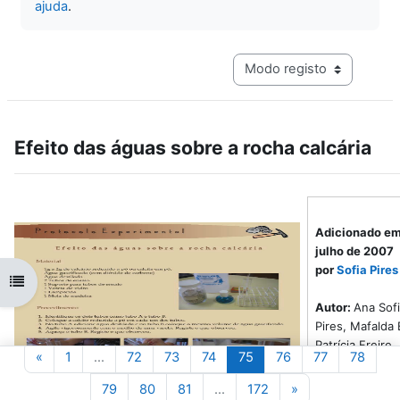
ajuda
.
Navegação terciária do mo
Efeito das águas sobre a rocha calcária
Adicionado em
julho de 2007
por
Sofia Pires
Abrir índice da disciplina
Autor:
Ana Sof
Pires, Mafalda 
Patrícia Freire
Página anterior
Página 1
Página 72
Página 73
Página 74
Página 75
Página 76
Página 77
Págin
«
1
…
72
73
74
75
76
77
78
Disciplina(s):
Página 79
Página 80
Página 81
Página 172
Página seguinte
79
80
81
…
172
»