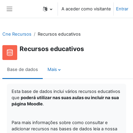
Ir para o conteúdo principal
A aceder como visitante
Entrar
Painel lateral
Cne Recursos
Recursos educativos
Recursos educativos
Base de dados
Mais
Esta base de dados inclui vários recursos educativos
que
poderá utilizar nas suas aulas ou incluir na sua
página Moodle
.
Para mais informações sobre como consultar e
adicionar recursos nas bases de dados leia a nossa