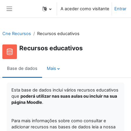
Ir para o conteúdo principal
A aceder como visitante
Entrar
Painel lateral
Cne Recursos
Recursos educativos
Recursos educativos
Base de dados
Mais
Esta base de dados inclui vários recursos educativos
que
poderá utilizar nas suas aulas ou incluir na sua
página Moodle
.
Para mais informações sobre como consultar e
adicionar recursos nas bases de dados leia a nossa