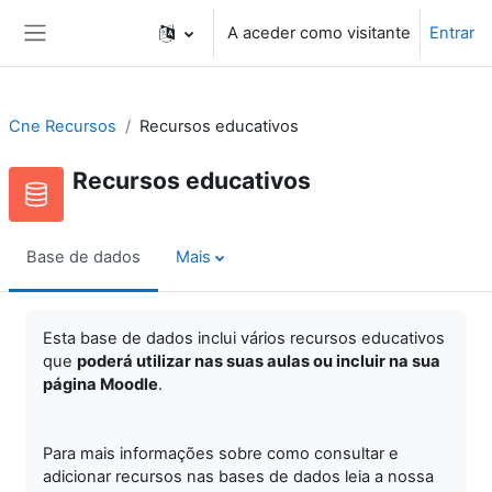
Ir para o conteúdo principal
A aceder como visitante
Entrar
Painel lateral
Cne Recursos
Recursos educativos
Recursos educativos
Base de dados
Mais
Esta base de dados inclui vários recursos educativos
que
poderá utilizar nas suas aulas ou incluir na sua
página Moodle
.
Para mais informações sobre como consultar e
adicionar recursos nas bases de dados leia a nossa