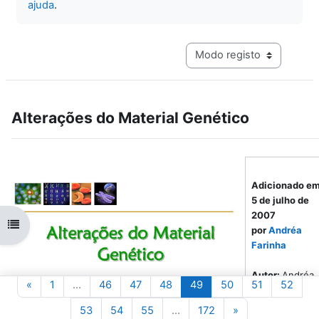
ajuda
.
Navegação terciária do mo
Alterações do Material Genético
Adicionado e
5 de julho de
2007
Abrir índice da disciplina
por
Andréa
Farinha
Autor:
Andréa
Página anterior
Página 1
Página 46
Página 47
Página 48
Página 49
Página 50
Página 51
Pági
«
1
…
46
47
48
49
50
51
52
Farinha
Página 53
Página 54
Página 55
Página 172
Página seguinte
53
54
55
…
172
»