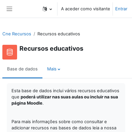
Ir para o conteúdo principal
A aceder como visitante
Entrar
Painel lateral
Cne Recursos
Recursos educativos
Recursos educativos
Base de dados
Mais
Esta base de dados inclui vários recursos educativos
que
poderá utilizar nas suas aulas ou incluir na sua
página Moodle
.
Para mais informações sobre como consultar e
adicionar recursos nas bases de dados leia a nossa