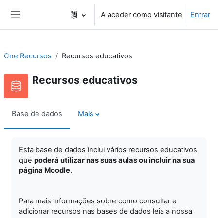
Ir para o conteúdo principal
A aceder como visitante
Entrar
Painel lateral
Cne Recursos
Recursos educativos
Recursos educativos
Base de dados
Mais
Esta base de dados inclui vários recursos educativos
que
poderá utilizar nas suas aulas ou incluir na sua
página Moodle
.
Para mais informações sobre como consultar e
adicionar recursos nas bases de dados leia a nossa