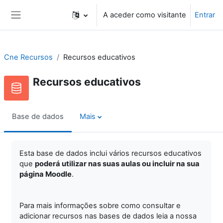
Ir para o conteúdo principal
A aceder como visitante
Entrar
Painel lateral
Cne Recursos
Recursos educativos
Recursos educativos
Base de dados
Mais
Esta base de dados inclui vários recursos educativos
que
poderá utilizar nas suas aulas ou incluir na sua
página Moodle
.
Para mais informações sobre como consultar e
adicionar recursos nas bases de dados leia a nossa