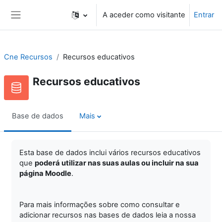
Ir para o conteúdo principal
A aceder como visitante
Entrar
Painel lateral
Cne Recursos
Recursos educativos
Recursos educativos
Base de dados
Mais
Esta base de dados inclui vários recursos educativos
que
poderá utilizar nas suas aulas ou incluir na sua
página Moodle
.
Para mais informações sobre como consultar e
adicionar recursos nas bases de dados leia a nossa