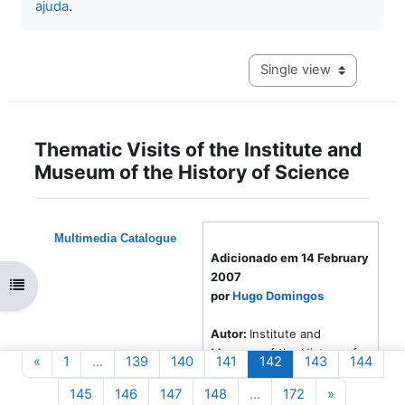
ajuda
.
View mode tertiary navig
Thematic Visits of the Institute and
Museum of the History of Science
Multimedia Catalogue
Adicionado em 14 February
2007
Open course index
por
Hugo Domingos
Autor:
Institute and
Museum of the History of
Previous page
Page 1
Page 139
Page 140
Page 141
Page 142
Page 143
Page
«
1
…
139
140
141
142
143
144
Science of Florence (ITA)
Page 145
Page 146
Page 147
Page 148
Page 172
Next page
145
146
147
148
…
172
»