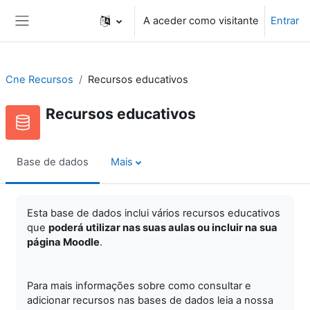
Ir para o conteúdo principal
A aceder como visitante
Entrar
Painel lateral
Cne Recursos
Recursos educativos
Recursos educativos
Base de dados
Mais
Esta base de dados inclui vários recursos educativos
que
poderá utilizar nas suas aulas ou incluir na sua
página Moodle
.
Para mais informações sobre como consultar e
adicionar recursos nas bases de dados leia a nossa