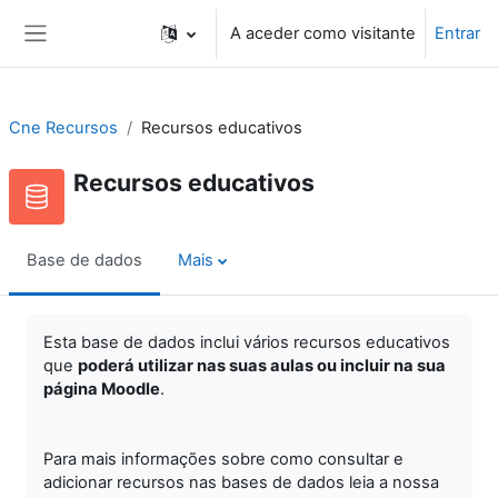
Ir para o conteúdo principal
A aceder como visitante
Entrar
Painel lateral
Cne Recursos
Recursos educativos
Recursos educativos
Base de dados
Mais
Esta base de dados inclui vários recursos educativos
que
poderá utilizar nas suas aulas ou incluir na sua
página Moodle
.
Para mais informações sobre como consultar e
adicionar recursos nas bases de dados leia a nossa