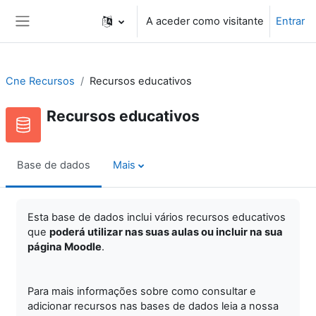
Ir para o conteúdo principal
A aceder como visitante
Entrar
Painel lateral
Cne Recursos
Recursos educativos
Recursos educativos
Base de dados
Mais
Esta base de dados inclui vários recursos educativos
que
poderá utilizar nas suas aulas ou incluir na sua
página Moodle
.
Para mais informações sobre como consultar e
adicionar recursos nas bases de dados leia a nossa