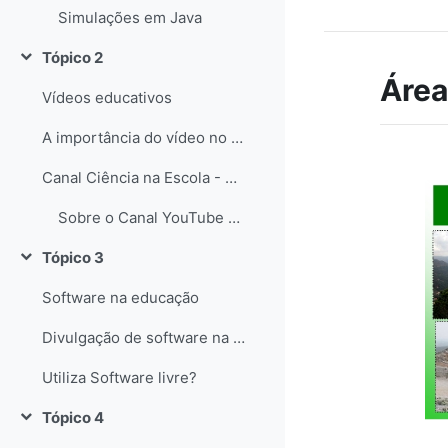
Simulações em Java
Tópico 2
Contrair
Área
Vídeos educativos
A importância do vídeo no Ensino das Ciências
Canal Ciência na Escola - YouTube
Sobre o Canal YouTube Ciência na Escola
Tópico 3
Contrair
Software na educação
Divulgação de software na educação
Utiliza Software livre?
Tópico 4
Contrair