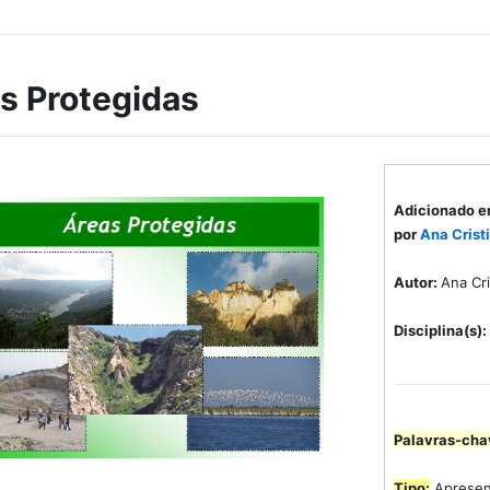
s Protegidas
Adicionado e
por
Ana Crist
Autor:
Ana Cri
Disciplina(s):
Palavras-cha
Tipo:
Apresent