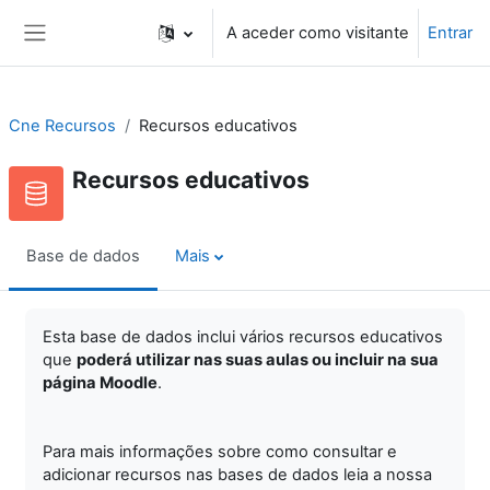
Ir para o conteúdo principal
A aceder como visitante
Entrar
Painel lateral
Cne Recursos
Recursos educativos
Recursos educativos
Base de dados
Mais
Esta base de dados inclui vários recursos educativos
que
poderá utilizar nas suas aulas ou incluir na sua
página Moodle
.
Para mais informações sobre como consultar e
adicionar recursos nas bases de dados leia a nossa