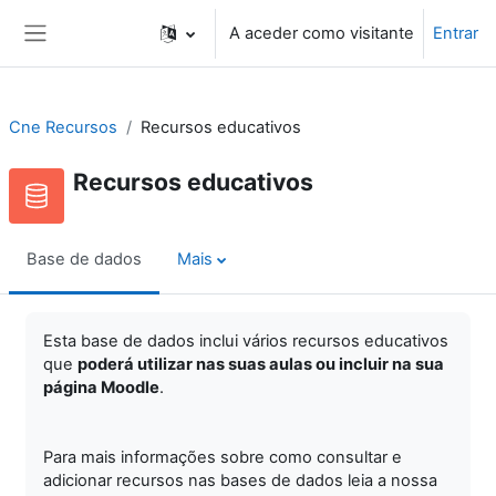
Ir para o conteúdo principal
A aceder como visitante
Entrar
Painel lateral
Cne Recursos
Recursos educativos
Recursos educativos
Base de dados
Mais
Esta base de dados inclui vários recursos educativos
que
poderá utilizar nas suas aulas ou incluir na sua
página Moodle
.
Para mais informações sobre como consultar e
adicionar recursos nas bases de dados leia a nossa