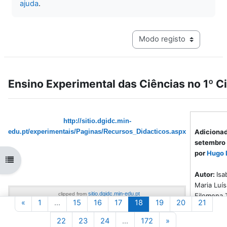
ajuda
.
Navegação terciária do mo
Ensino Experimental das Ciências no 1º Ci
http://sitio.dgidc.min-
edu.pt/experimentais/Paginas/Recursos_Didacticos.aspx
Adicionad
setembro
por
Hugo 
Abrir índice da disciplina
Autor:
Isa
Maria Luís
sitio.dgidc.min-edu.pt
clipped from
Filomena T
Página anterior
Página 1
Página 15
Página 16
Página 17
Página 18
Página 19
Página 20
Págin
«
1
…
15
16
17
18
19
20
21
Celina Viei
Educação em Ciências e Ensino Experimental
Vieira, An
Página 22
Página 23
Página 24
Página 172
Página seguinte
22
23
24
…
172
»
Formação de Professores