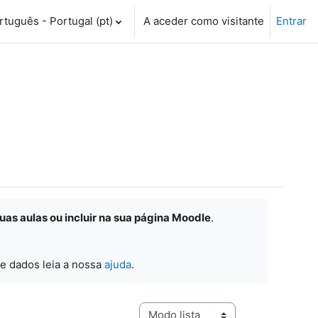
tuguês - Portugal ‎(pt)‎
A aceder como visitante
Entrar
suas aulas ou incluir na sua página Moodle
.
e dados leia a nossa
ajuda
.
Navegação terciária do modo de visualização