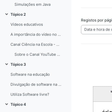
Simulações em Java
Tópico 2
Contrair
Registos por pág
Vídeos educativos
A importância do vídeo no Ensino das Ciências
Canal Ciência na Escola - YouTube
Sobre o Canal YouTube Ciência na Escola
Tópico 3
Contrair
Software na educação
Divulgação de software na educação
Utiliza Software livre?
Tópico 4
Contrair