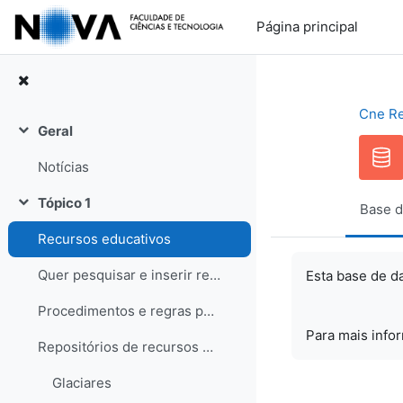
Ir para o conteúdo principal
Página principal
Cne R
Geral
Contrair
Notícias
Tópico 1
Base d
Contrair
Recursos educativos
Quer pesquisar e inserir recursos? Saiba como!
Esta base de d
Procedimentos e regras para os recursos
Para mais info
Repositórios de recursos educativos
Glaciares