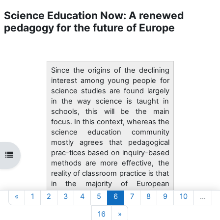
Science Education Now: A renewed
pedagogy for the future of Europe
Since the origins of the declining
interest among young people for
science studies are found largely
in the way science is taught in
schools, this will be the main
focus. In this context, whereas the
science education community
mostly agrees that pedagogical
prac-tices based on inquiry-based
Abrir índice da disciplina
methods are more effective, the
reality of classroom practice is that
in the majority of European
countries, these methods are
Página anterior
Página 1
Página 2
Página 3
Página 4
Página 5
Página 6
Página 7
Página 8
Página 9
Página 10
«
1
2
3
4
5
6
7
8
9
10
…
simply not being implemented.
Página 16
Página seguinte
16
»
The current initiatives in Europe