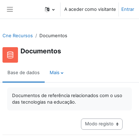
Ir para o conteúdo principal
A aceder como visitante
Entrar
Painel lateral
Cne Recursos
Documentos
Documentos
Base de dados
Mais
Documentos de referência relacionados com o uso
das tecnologias na educação.
Navegação terciária do mo