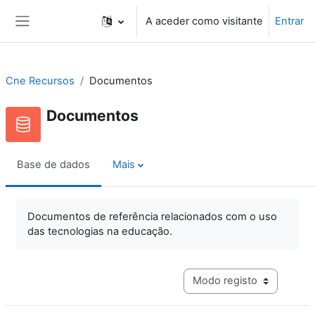
Ir para o conteúdo principal
A aceder como visitante
Entrar
Painel lateral
Cne Recursos
Documentos
Documentos
Base de dados
Mais
Documentos de referência relacionados com o uso
das tecnologias na educação.
Navegação terciária do mo