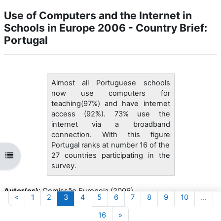
Use of Computers and the Internet in
Schools in Europe 2006 - Country Brief:
Portugal
Almost all Portuguese schools
now use computers for
teaching(97%) and have internet
access (92%). 73% use the
internet via a broadband
connection. With this figure
Portugal ranks at number 16 of the
27 countries participating in the
Abrir índice da disciplina
survey.
Autor(es)
: Comissão Europeia (2006)
Página anterior
Página 1
Página 2
Página 3
Página 4
Página 5
Página 6
Página 7
Página 8
Página 9
Página 10
«
1
2
3
4
5
6
7
8
9
10
…
Editor
: Comissão europeia
Tipo
: Relatório
Página 16
Página seguinte
16
»