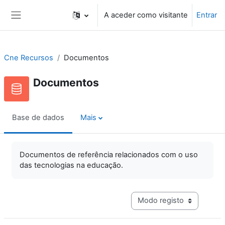
Ir para o conteúdo principal
A aceder como visitante
Entrar
Painel lateral
Cne Recursos
Documentos
Documentos
Base de dados
Mais
Documentos de referência relacionados com o uso
das tecnologias na educação.
Navegação terciária do mo