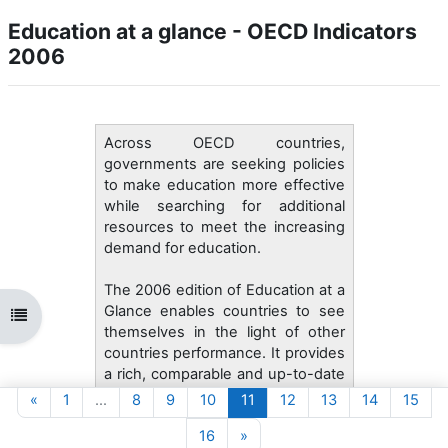
Education at a glance - OECD Indicators
2006
Across OECD countries,
governments are seeking policies
to make education more effective
while searching for additional
resources to meet the increasing
demand for education.
The 2006 edition of Education at a
Glance enables countries to see
Abrir índice da disciplina
themselves in the light of other
countries performance. It provides
a rich, comparable and up-to-date
array of indicators on the
Página anterior
Página 1
Página 8
Página 9
Página 10
Página 11
Página 12
Página 13
Página 14
Pági
«
1
…
8
9
10
11
12
13
14
15
performance of education
Página 16
Página seguinte
16
»
systems and represents the