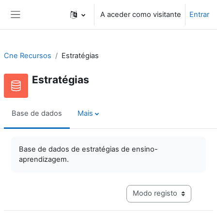
Ir para o conteúdo principal
A aceder como visitante
Entrar
Painel lateral
Cne Recursos
Estratégias
Estratégias
Base de dados
Mais
Base de dados de estratégias de ensino-
aprendizagem.
Navegação terciária do mo