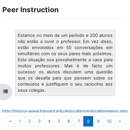
Peer Instruction
Estamos no meio de um período e 200 alunos
não estão a ouvir o professor. Em vez disso,
estão envolvidos em 50 conversações em
simultâneo com os seus pares mais próximos.
Esta situação soa provalvelmente a caos para
muitos professores. Mas é de facto um
sucesso: os alunos discutem uma questão
que os desafia para que pensem sobre os
conteúdos e justifiquem o seu raciocínio aos
seus colegas.
Abrir índice da disciplina
http://mazur-www.harvard.edu/education/educationmenu.php
|
peer_instruction.pdf
Página anterior
Página 1
Página 2
Página 3
Página 4
Página 5
Página 6
Página 7
Página 8
Página 9
Página 1
Pági
«
1
2
3
4
5
6
7
8
9
10
»
Palavras-chave:
instrução pares aprendizagem ensino