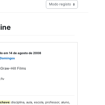
Navegação terciária do modo de visualização
ine
do em 14 de agosto de 2008
 Domingos
Graw-Hill Films
.flv
-chave:
disciplina, aula, escola, professor, aluno,