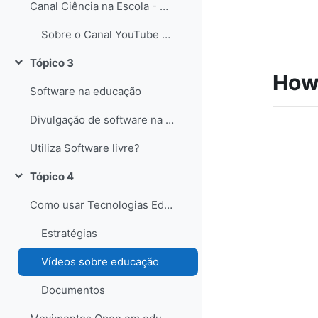
Canal Ciência na Escola - YouTube
Sobre o Canal YouTube Ciência na Escola
Tópico 3
Contrair
How 
Software na educação
Divulgação de software na educação
Utiliza Software livre?
Tópico 4
Contrair
Como usar Tecnologias Educativas com alunos?
Estratégias
Vídeos sobre educação
Documentos