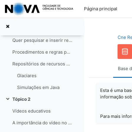
Ir para o conteúdo principal
Notícias
Página principal
Tópico 1
Contrair
Recursos educativos
Cne R
Quer pesquisar e inserir recursos? Saiba como!
Procedimentos e regras para os recursos
Repositórios de recursos educativos
Base d
Glaciares
Simulações em Java
Esta é uma bas
informação sob
Tópico 2
Contrair
Vídeos educativos
Para mais info
A importância do vídeo no Ensino das Ciências