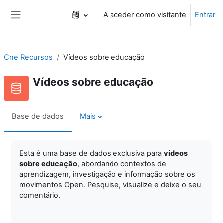
Ir para o conteúdo principal
A aceder como visitante
Entrar
Painel lateral
Cne Recursos
Vídeos sobre educação
Vídeos sobre educação
Base de dados
Mais
Esta é uma base de dados exclusiva para
vídeos
sobre educação
, abordando contextos de
aprendizagem, investigação e informação sobre os
movimentos Open. Pesquise, visualize e
deixe o seu
comentário.