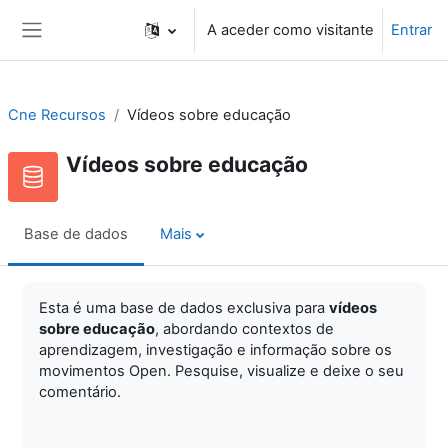
Ir para o conteúdo principal
A aceder como visitante
Entrar
Painel lateral
Cne Recursos
Vídeos sobre educação
Vídeos sobre educação
Base de dados
Mais
Esta é uma base de dados exclusiva para
vídeos
sobre educação
, abordando contextos de
aprendizagem, investigação e informação sobre os
movimentos Open. Pesquise, visualize e
deixe o seu
comentário.