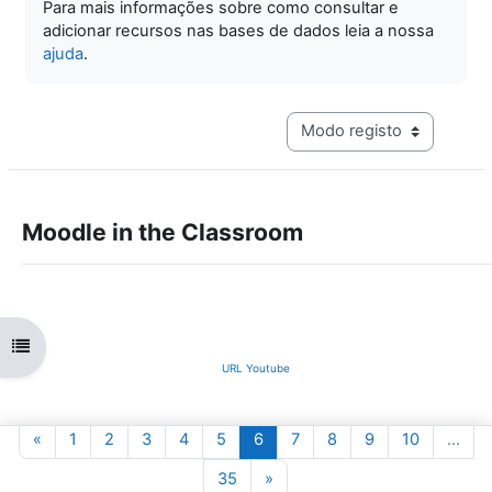
Para mais informações sobre como consultar e
adicionar recursos nas bases de dados leia a nossa
ajuda
.
Navegação terciária do mo
Moodle in the Classroom
Abrir índice da disciplina
URL Youtube
Página anterior
Página 1
Página 2
Página 3
Página 4
Página 5
Página 6
Página 7
Página 8
Página 9
Página 10
«
1
2
3
4
5
6
7
8
9
10
…
Página 35
Página seguinte
35
»