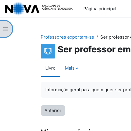
Ir para o conteúdo principal
Página principal
Abrir índice da disciplina
Professores exportam-se
Ser professor 
Ser professor em 
Livro
Mais
Informação geral para quem quer ser prof
Anterior