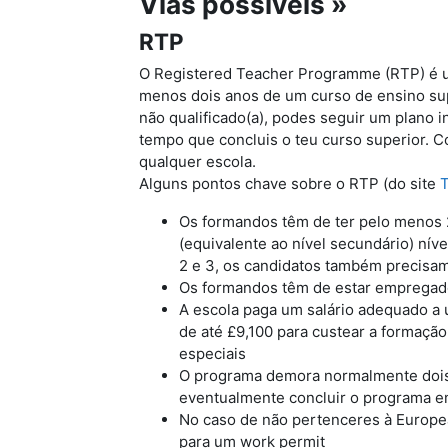
Vias possíveis »
RTP
O Registered Teacher Programme (RTP) é u
menos dois anos de um curso de ensino sup
não qualificado(a), podes seguir um plano 
tempo que concluis o teu curso superior. 
qualquer escola.
Alguns pontos chave sobre o RTP (do site
Os formandos têm de ter pelo menos 
(equivalente ao nível secundário) níve
2 e 3, os candidatos também precisam
Os formandos têm de estar empregado
A escola paga um salário adequado a 
de até £9,100 para custear a formaçã
especiais
O programa demora normalmente dois
eventualmente concluir o programa 
No caso de não pertenceres à Europea
para um work permit