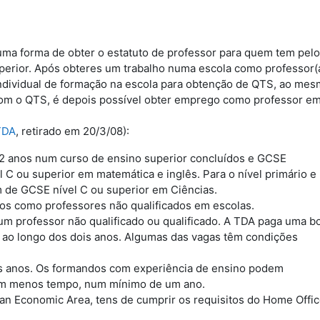
ma forma de obter o estatuto de professor para quem tem pelo
erior. Após obteres um trabalho numa escola como professor(
individual de formação na escola para obtenção de QTS, ao me
Com o QTS, é depois possível obter emprego como professor e
TDA
, retirado em 20/3/08):
2 anos num curso de ensino superior concluídos e GCSE
l C ou superior em matemática e inglês. Para o nível primário e
 de GCSE nível C ou superior em Ciências.
s como professores não qualificados em escolas.
um professor não qualificado ou qualificado. A TDA paga uma b
o ao longo dos dois anos. Algumas das vagas têm condições
 anos. Os formandos com experiência de ensino podem
em menos tempo, num mínimo de um ano.
n Economic Area, tens de cumprir os requisitos do Home Offi