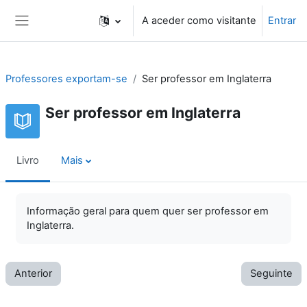
Ir para o conteúdo principal
A aceder como visitante
Entrar
Painel lateral
Professores exportam-se
Ser professor em Inglaterra
Ser professor em Inglaterra
Livro
Mais
Informação geral para quem quer ser professor em
Inglaterra.
Anterior
Seguinte