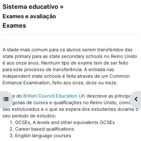
Sistema educativo »
Exames e avaliação
Exames
A idade mais comum para os alunos serem transferidos das
state primary para as state secondary schools no Reino Unido
é aos onze anos. Nenhum tipo de exame tem de ser feito
para este processo de transferência. A entrada nas
independent state schools é feita através de um Common
Entrance Examination, feito aos onze, doze ou treze.
O site do
British Council Education UK
descreve as principais
Abrir índice da disciplina
Abr
categorias de cursos e qualificações no Reino Unido, como
são estruturados e o que se espera dos estudantes durante o
seu período de estudos:
GCSEs, A levels and other equivalents GCSEs
Career based qualifications
English language courses