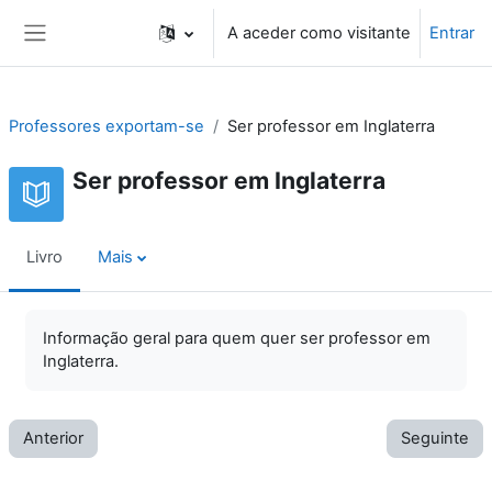
Ir para o conteúdo principal
A aceder como visitante
Entrar
Painel lateral
Professores exportam-se
Ser professor em Inglaterra
Ser professor em Inglaterra
Livro
Mais
Informação geral para quem quer ser professor em
Inglaterra.
Anterior
Seguinte