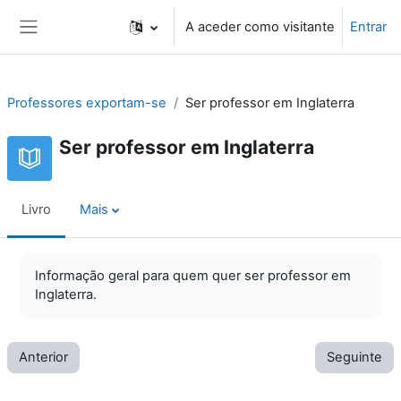
Ir para o conteúdo principal
A aceder como visitante
Entrar
Painel lateral
Professores exportam-se
Ser professor em Inglaterra
Ser professor em Inglaterra
Livro
Mais
Informação geral para quem quer ser professor em
Inglaterra.
Anterior
Seguinte