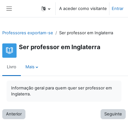
Ir para o conteúdo principal
A aceder como visitante
Entrar
Painel lateral
Professores exportam-se
Ser professor em Inglaterra
Ser professor em Inglaterra
Livro
Mais
Informação geral para quem quer ser professor em
Inglaterra.
Anterior
Seguinte