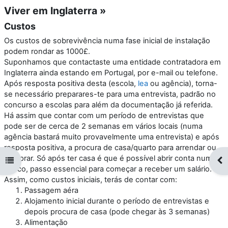
Viver em Inglaterra »
Custos
Os custos de sobrevivência numa fase inicial de instalação
podem rondar as 1000£.
Suponhamos que contactaste uma entidade contratadora em
Inglaterra ainda estando em Portugal, por e-mail ou telefone.
Após resposta positiva desta (escola,
lea
ou agência), torna-
se necessário preparares-te para uma entrevista, padrão no
concurso a escolas para além da documentação já referida.
Há assim que contar com um período de entrevistas que
pode ser de cerca de 2 semanas em vários locais (numa
agência bastará muito provavelmente uma entrevista) e após
resposta positiva, a procura de casa/quarto para arrendar ou
comprar. Só após ter casa é que é possível abrir conta num
Abrir índice da disciplina
Abr
banco, passo essencial para começar a receber um salário.
Assim, como custos iniciais, terás de contar com:
Passagem aéra
Alojamento inicial durante o período de entrevistas e
depois procura de casa (pode chegar às 3 semanas)
Alimentação