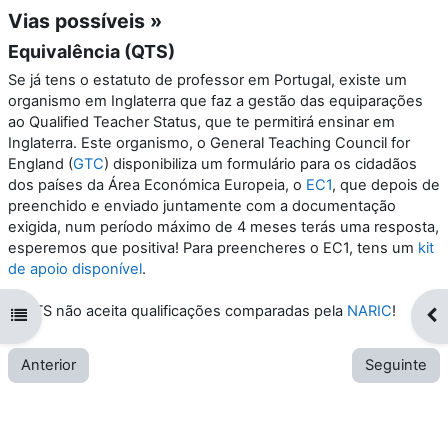
Vias possíveis »
Equivalência (QTS)
Se já tens o estatuto de professor em Portugal, existe um
organismo em Inglaterra que faz a gestão das equiparações
ao Qualified Teacher Status, que te permitirá ensinar em
Inglaterra. Este organismo, o General Teaching Council for
England (
GTC
) disponibiliza um formulário para os cidadãos
dos países da Área Económica Europeia, o
EC1
, que depois de
preenchido e enviado juntamente com a documentação
exigida, num período máximo de 4 meses terás uma resposta,
esperemos que positiva! Para preencheres o EC1, tens um
kit
de apoio disponível
.
O QTS não aceita qualificações comparadas pela
NARIC
!
Abrir índice da disciplina
Abr
Anterior
Seguinte