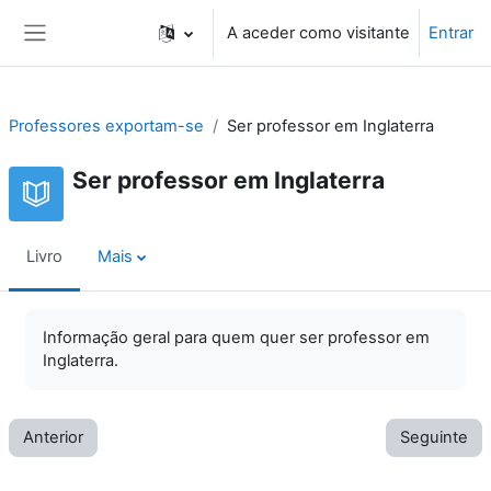
Ir para o conteúdo principal
A aceder como visitante
Entrar
Painel lateral
Professores exportam-se
Ser professor em Inglaterra
Ser professor em Inglaterra
Livro
Mais
Informação geral para quem quer ser professor em
Inglaterra.
Anterior
Seguinte