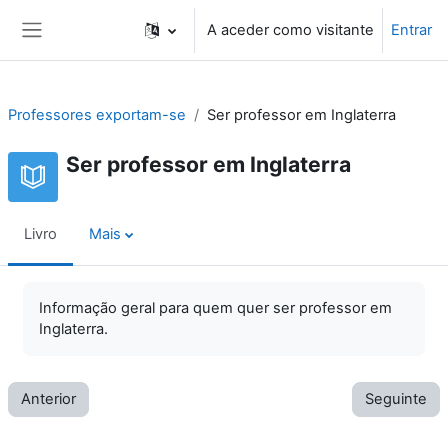
Ir para o conteúdo principal
A aceder como visitante
Entrar
Painel lateral
Professores exportam-se
Ser professor em Inglaterra
Ser professor em Inglaterra
Livro
Mais
Informação geral para quem quer ser professor em
Inglaterra.
Anterior
Seguinte