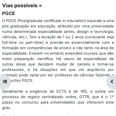
Vias possíveis »
PGCE
O PGCE (Postgraduate certificate in education) equivale a uma
pós graduação em educação, atribuído por uma universidade
numa determinada especialidade (artes, design e tecnologia,
ciências, etc.). Tem a duração de 1 ou 2 anos (consoante seja
full-time ou part-time) e prende-se essencialmente com a
formação em competências de ensino e não tanto na área de
especialidade. Existem no entanto extended courses que dão
maior preparação científica. Há casos de especialistas de
outras áreas que decidem mudar de carreira e tornar-se
professores, e há situações em que um arquitecto por
exemplo pode optar por ser professor de ciências fazendo o
respectivo PGCE.
Abrir índice da disciplina
Abr
Geralmente a exigência de ECTS é de 180, e existe um
processo de registo centralizado online, GTTR, que é o 1.º
passo no concurso para universidades que oferecem este
grau.