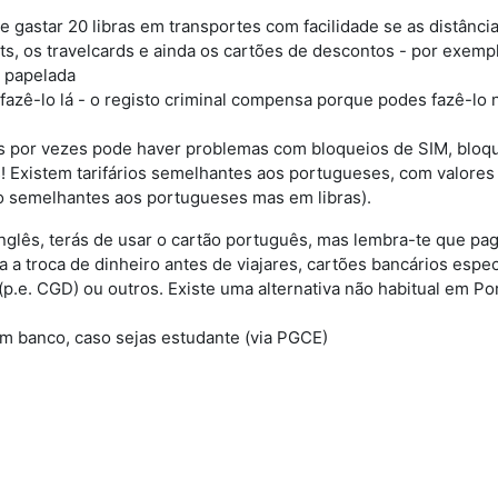
se gastar 20 libras em transportes com facilidade se as distâ
ts, os travelcards e ainda os cartões de descontos - por exemp
e papelada
azê-lo lá - o registo criminal compensa porque podes fazê-lo 
 por vezes pode haver problemas com bloqueios de SIM, bloque
 Existem tarifários semelhantes aos portugueses, com valores
o semelhantes aos portugueses mas em libras).
inglês, terás de usar o cartão português, mas lembra-te que 
ja a troca de dinheiro antes de viajares, cartões bancários espe
p.e. CGD) ou outros. Existe uma alternativa não habitual em Por
m banco, caso sejas estudante (via PGCE)