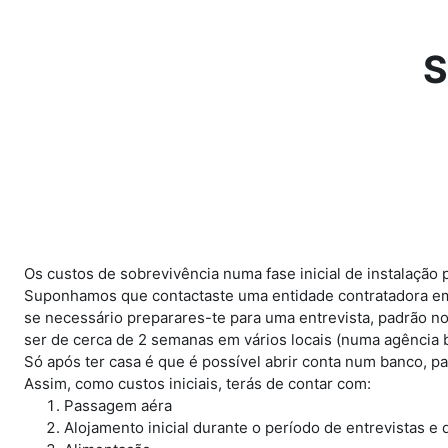
Ir para o conteúdo principal
S
Os custos de sobrevivência numa fase inicial de instalação
Suponhamos que contactaste uma entidade contratadora em I
se necessário preparares-te para uma entrevista, padrão n
ser de cerca de 2 semanas em vários locais (numa agência b
Só após ter casa é que é possível abrir conta num banco, p
Assim, como custos iniciais, terás de contar com:
Passagem aéra
Alojamento inicial durante o período de entrevistas 