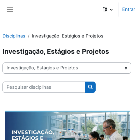
Ir para o conteúdo principal
Entrar
Painel lateral
Disciplinas
Investigação, Estágios e Projetos
Investigação, Estágios e Projetos
Categorias de disciplinas
Pesquisar disciplinas
Pesquisar disciplinas